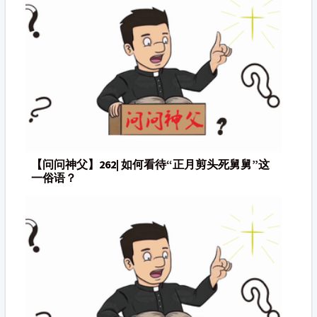
【问问神父】262| 如何看待“正月剪头死舅舅”这
一俗语？