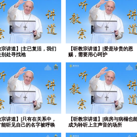
教宗讲道】|主已复活，我们
【听教宗讲道】|爱是珍贵的恩
去别处寻找祂
赐，需要用心呵护
教宗讲道】|只有在关系中，
【听教宗讲道】|病房与病榻也
才能听见自己的名字被呼唤
成为聆听上主声音的场所