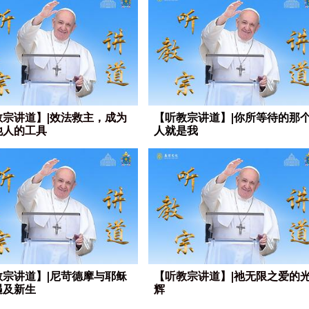
教宗讲道】|效法救主，成为
【听教宗讲道】|你所等待的那
他人的工具
人就是我
教宗讲道】|尼苛德摩与耶稣
【听教宗讲道】|祂无限之爱的
遇及新生
辉