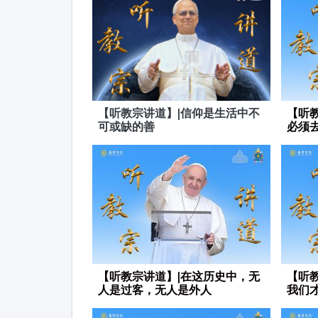
【听教宗讲道】|信仰是生活中不
【听
可或缺的善
必须
【听教宗讲道】|在这历史中，无
【听
人是过客，无人是外人
我们