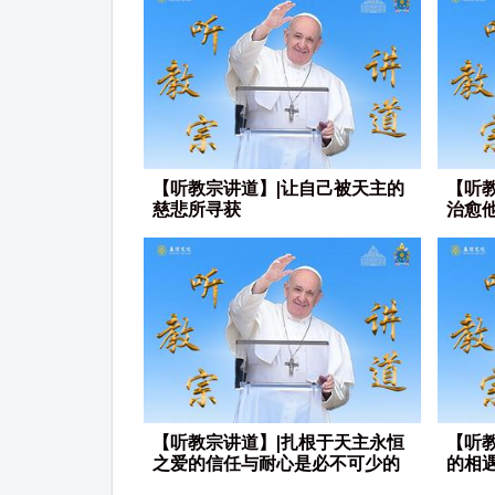
【听教宗讲道】|让自己被天主的
【听
慈悲所寻获
治愈
【听教宗讲道】|扎根于天主永恒
【听
之爱的信任与耐心是必不可少的
的相