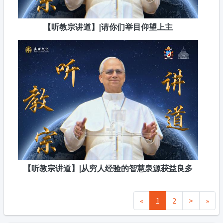
【听教宗讲道】|请你们举目仰望上主
【听教宗讲道】|从穷人经验的智慧泉源获益良多
«
1
2
>
»