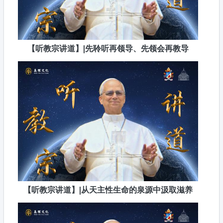
【听教宗讲道】|先聆听再领导、先领会再教导
【听教宗讲道】|从天主性生命的泉源中汲取滋养