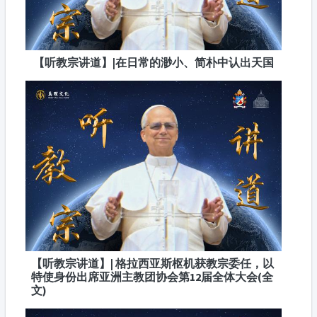
【听教宗讲道】|在日常的渺小、简朴中认出天国
【听教宗讲道】| 格拉西亚斯枢机获教宗委任，以
特使身份出席亚洲主教团协会第12届全体大会(全
文)