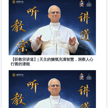
【听教宗讲道】| 天主的慷慨充满智慧，洞察人心
行善的潜能