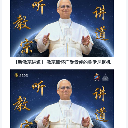
【听教宗讲道】|教宗缅怀广受景仰的鲁伊尼枢机