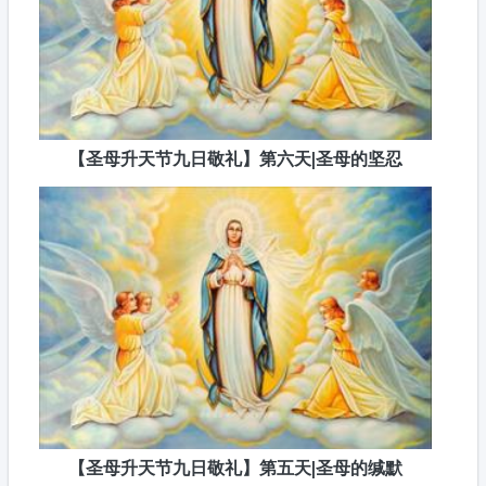
【圣母升天节九日敬礼】第六天|圣母的坚忍
【圣母升天节九日敬礼】第五天|圣母的缄默