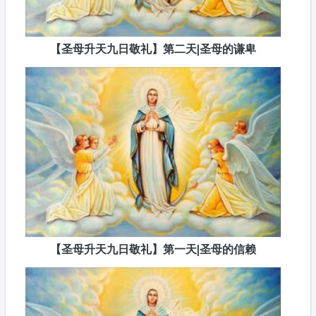
【圣母升天九日敬礼】第二天|圣母的谦卑
【圣母升天九日敬礼】第一天|圣母的信赖