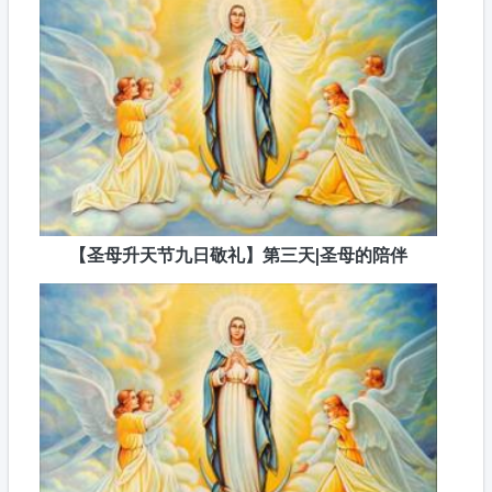
【圣母升天节九日敬礼】第三天|圣母的陪伴