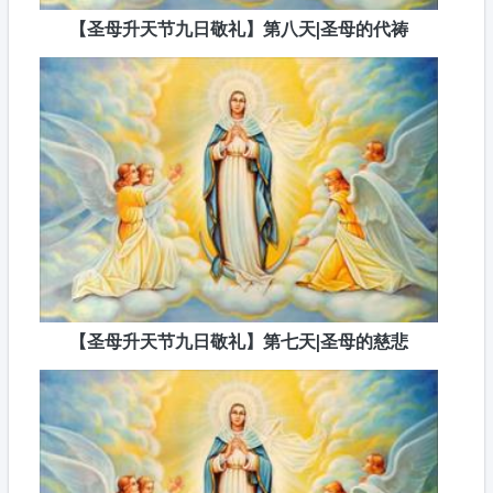
【圣母升天节九日敬礼】第八天|圣母的代祷
【圣母升天节九日敬礼】第七天|圣母的慈悲