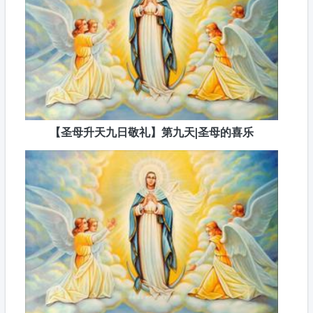
【圣母升天九日敬礼】第九天|圣母的喜乐