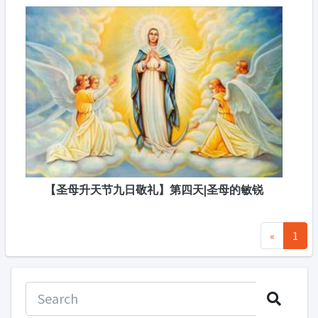
【圣母升天节九日敬礼】第四天|圣母的敏锐
«
1