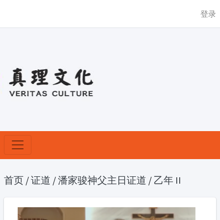
登录
首页
/
证道
/
潘家骏神父主日证道
/
乙年 II