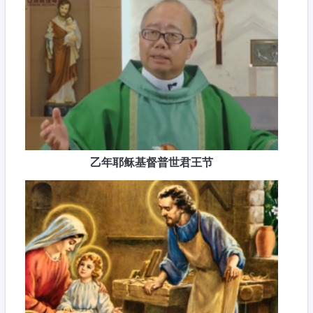
乙年耶稣基督普世君王节