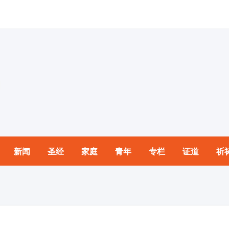
新闻
圣经
家庭
青年
专栏
证道
祈