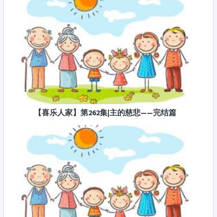
【喜乐人家】第262集|主的慈悲——完结篇