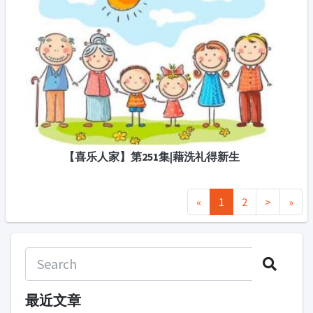
【喜乐人家】第251集|藉洗礼得新生
«
1
2
>
»
最近文章