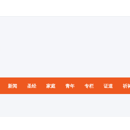
新闻
圣经
家庭
青年
专栏
证道
祈