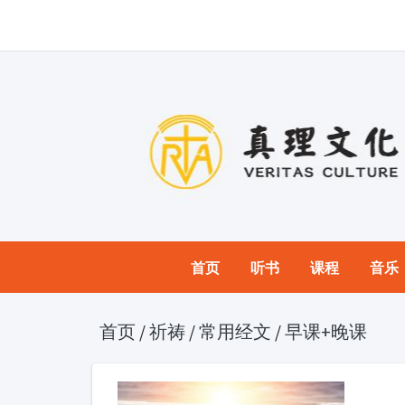
首页
听书
课程
音乐
首页
/
祈祷
/
常用经文
/
早课+晚课