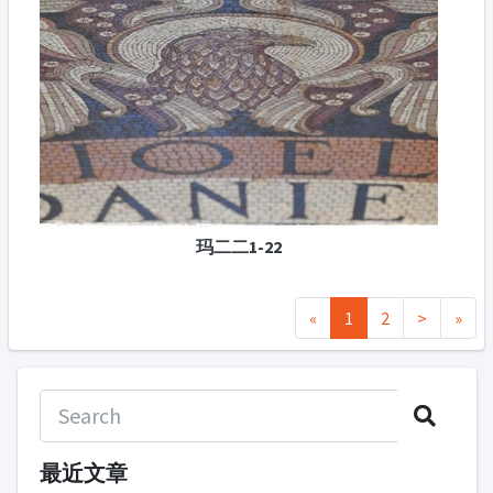
玛二二1-22
«
1
2
>
»
最近文章