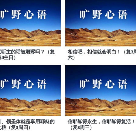
意听主的话被雕琢吗？（复
相信吧，相信就会明白！（复3
第4主日）
六）
言、领圣体就是享用耶稣的
信耶稣得永生，信耶稣得复活！
之粮（复3周四）
（复3周三）