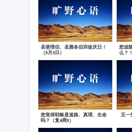
圣斐理伯、圣雅各伯宗徒庆日！
您追
（5月3日）
么？
您觉得耶稣是道路、真理、生命
五一
吗？（复4周5）