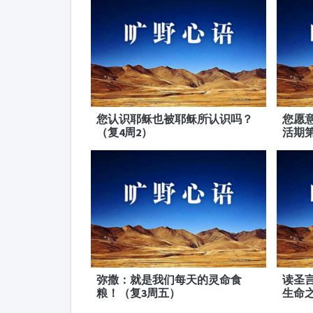
您认识耶稣也被耶稣所认识吗？
您愿
（复4周2）
活期
弥撒：就是我们每天的灵命食
读圣
粮！（复3周五）
生命