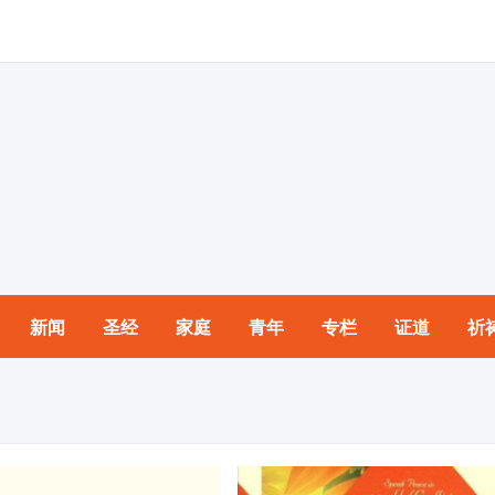
新闻
圣经
家庭
青年
专栏
证道
祈