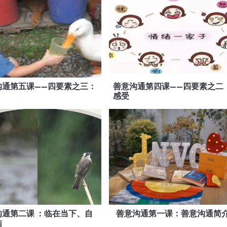
沟通第五课——四要素之三：
善意沟通第四课——四要素之二
感受
沟通第二课 ：临在当下、自
善意沟通第一课：善意沟通简
结