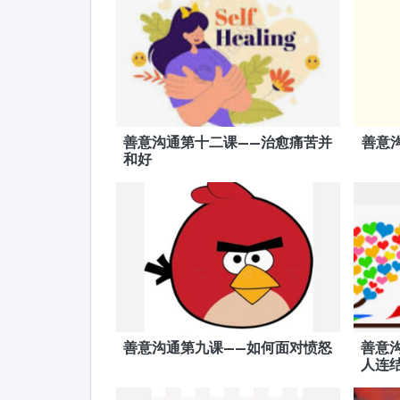
善意沟通第十二课——治愈痛苦并
善意
和好
善意沟通第九课——如何面对愤怒
善意
人连