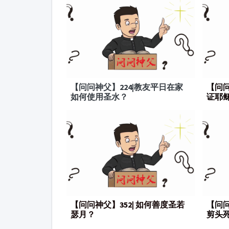
【问问神父】224|教友平日在家
【问问
如何使用圣水？
证耶
【问问神父】352| 如何善度圣若
【问问
瑟月？
剪头