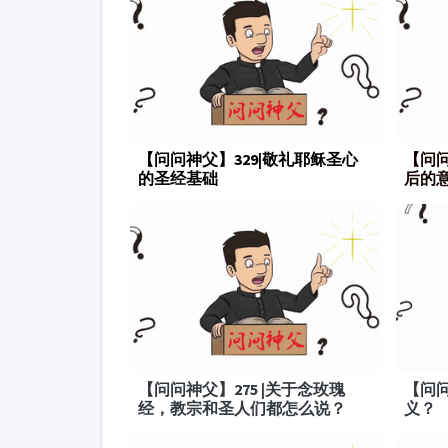
【问问神父】329|敬礼耶稣圣心
【问问
的圣经基础
后的
【问问神父】275 |关于念玫瑰
【问问
经，教宗和圣人们都怎么说？
义？