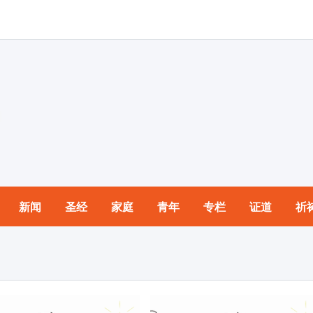
新闻
圣经
家庭
青年
专栏
证道
祈