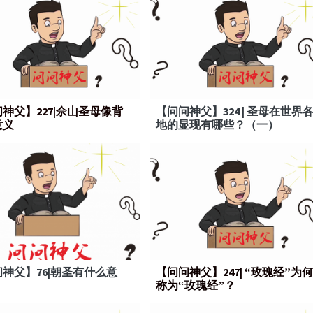
神父】227|佘山圣母像背
【问问神父】324 | 圣母在世界
意义
地的显现有哪些？（一）
神父】76|朝圣有什么意
【问问神父】247| “玫瑰经”为何
称为“玫瑰经”？