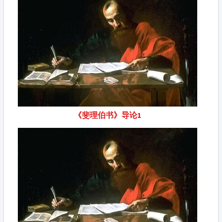
《斐理伯书》导论1