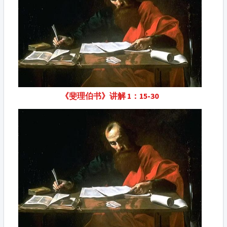
《斐理伯书》讲解 1：15-30