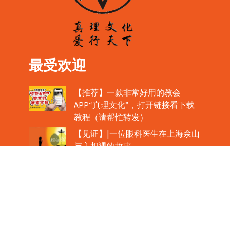
最受欢迎
【推荐】一款非常好用的教会
APP“真理文化”，打开链接看下载
教程（请帮忙转发）
【见证】|一位眼科医生在上海佘山
与主相遇的故事
【公教新闻】|肉眼可见！圣体如心
脏般跳动！
教宗在欢迎中国主教时，哽咽流泪
魏景仪主教眼中的中梵协议