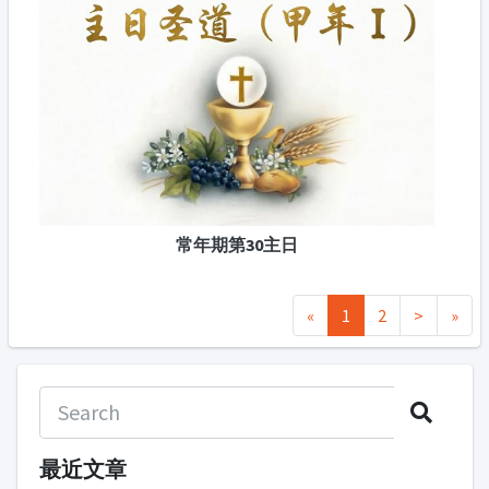
常年期第30主日
«
1
2
>
»
最近文章