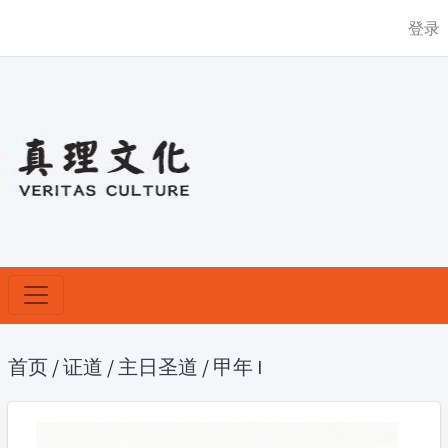
登录
首页
/
证道
/
主日圣道
/
甲年 I