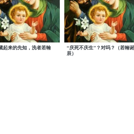
藏起来的先知，洗者若翰
“庆死不庆生”？对吗？（若翰
辰）