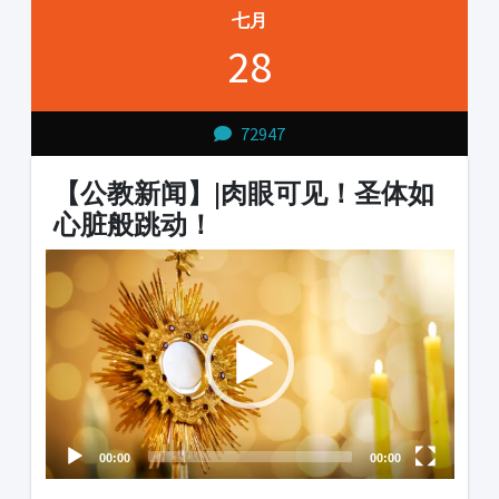
七月
28
72947
【公教新闻】|肉眼可见！圣体如
心脏般跳动！
Video
Audio
Player
Player
00:00
00:00