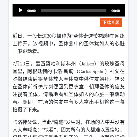
1231231
00:00
00:00
下载音频
近日，一段长达
30
秒被称为“圣体奇迹“的视频在网络
上传开。该视频中，圣体龛中的圣体犹如人的心脏
一般跳动着。
7
月
23
日，墨西哥哈利斯科州（
Jalisco
）的玫瑰圣母
堂里，阿根廷籍的卡洛·斯盼（
Carlos Spahn
）神父在
弥撒结束后将圣体放入圣体龛中供信友朝拜。神父
在圣体前祈祷片刻便回到更衣室，朝拜圣体的信友
注视着圣体，清晰地看到圣体如人的心脏一般跳动
着。随即，在场的信友中有多人拿出手机将这一幕
拍摄了下来。
卡洛神父说，当此“奇迹”发生时，在场的人中并没有
人大声喊说：“快看”，因为所有的人都难以置信地、