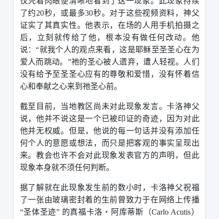
仅凭着肉眼便清晰地看到了这一现象。此现象持续
了约
20
秒，或最多
30
秒。对于这些视频资料，神父
证实了其真实性。他表示，在场的人用手机拍摄之
后，立刻就传给了他，根本没有做任何改动。他
说：“就我个人的观点来看，这是耶稣至圣圣心在为
爱人而跳动。”祂的圣心被人遗弃，遭人轻视。人们
没有给予至圣圣心应有的尊敬和爱惜，没有怀着信
心和奉献之心来到祂圣心前。
截至目前，当地教区尚未对此现象发言。卡洛神父
说，他并不说这是一个已被印证的奇迹，因为对此
他并无权威。但是，他说的每一句话并没有添加任
何个人的意愿或想法，而只是把客观的事实呈现出
来。教会也许不会对此现象发表官方的声明，但此
现象本身就不须任何判断。
据了解就在此现象发生前的数小时，卡洛神父祝福
了一张由玻璃密封着的生前曾致力于在网络上传播
“
圣体圣迹” 的真福卡洛
‧
阿库蒂斯（
Carlo Acutis
）