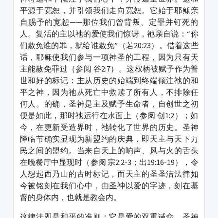
平源于宽恕，并引领我们走向宽恕。它始于耶稣亲
自赐予的宽恕——那位我们曾背叛、定罪并钉死的
人。复活的主以祂的爱使我们惊讶，祂亲自说：“你
们赦免谁的罪，就给谁赦免”（若20:23）。借着这些
话，耶稣使我们参与一项神圣的工程，因为只有天
主能赦免罪过（参阅 谷2:7）。这权柄被赋予作为普
世和好的标记：主从历史的始端到终端倾注祂的和
平之神，因为祂从死亡中救赎了所有人，不排除任
何人。的确，圣神是主及赋予生命者，自创世之初
便是如此，那时祂运行在水面上（参阅 创1:2）；如
今，在更新受造界时，祂转化了世界的历史。圣神
降临节确实显现为新盟约的庆典，即天主与天下万
民之间的盟约。当来自天上的响声、风与火的舌头
在晚餐厅中显现时（参阅 宗2:2-3；出19:16-19），令
人想起西乃山的古时标记，而天主的圣圣洁法律如
今被铭刻在我们心中，由圣神以爱的字迹，刻在基
督的身体内，也就是教会内。
这律法即是和平的准则：它是爱的双重诫命，圣神