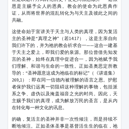
恩是主赐予众人的恩典。教会的使命为此恩典作
证，从而将世界的混乱转化为与天主及彼此之间的
共融。
这使命始于宣讲关于天主与人类的真理，因为复活
主的圣神是“真理之神”（若14:17），这是主亲自向
我们许下的，并为祂的教会祈求合一——这合一建基
于天主之爱上，即我们爱的泉源。那位曾借先知发
言的圣神，始终在真理中促进合一，因为祂赋予我
们理解、和谐与生命的一致性。正如圣奥思定所教
导的：“圣神愿意这成为祂临在的标记”（《讲道集》
269,1）：即在同一信德内被理解的语言之恩。护慰
者保护我们远离一切阻碍这种理解的事物，包括派
系之争、虚伪以及掩盖福音之光的时尚。因此，天
主赐予我们的真理，成为解放万民的圣言，是从内
在转化每一种文化的讯息。
的确，复活主的圣神并非一次性倾注，而是持续不
断地倾注。正如圣体圣事是基督活生生的临在，祂