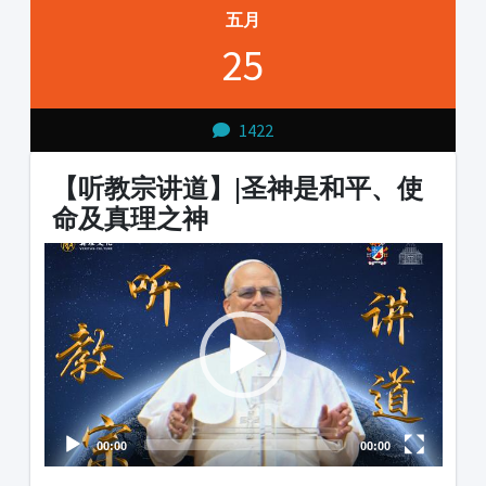
五月
25
1422
【听教宗讲道】|圣神是和平、使
命及真理之神
Video
Audio
Player
Player
00:00
00:00