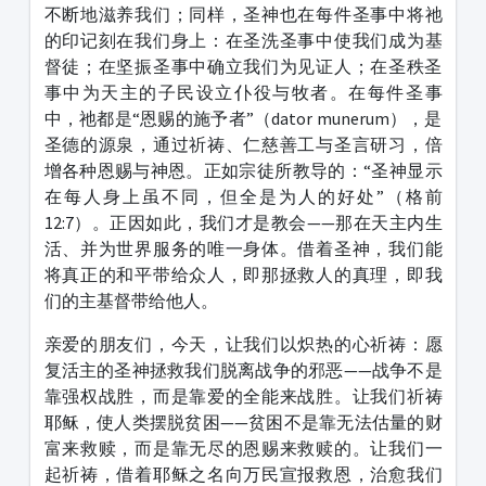
不断地滋养我们；同样，圣神也在每件圣事中将祂
的印记刻在我们身上：在圣洗圣事中使我们成为基
督徒；在坚振圣事中确立我们为见证人；在圣秩圣
事中为天主的子民设立仆役与牧者。在每件圣事
中，祂都是“恩赐的施予者”（dator munerum），是
圣德的源泉，通过祈祷、仁慈善工与圣言研习，倍
增各种恩赐与神恩。正如宗徒所教导的：“圣神显示
在每人身上虽不同，但全是为人的好处”（格前
12:7）。正因如此，我们才是教会——那在天主内生
活、并为世界服务的唯一身体。借着圣神，我们能
将真正的和平带给众人，即那拯救人的真理，即我
们的主基督带给他人。
亲爱的朋友们，今天，让我们以炽热的心祈祷：愿
复活主的圣神拯救我们脱离战争的邪恶——战争不是
靠强权战胜，而是靠爱的全能来战胜。让我们祈祷
耶稣，使人类摆脱贫困——贫困不是靠无法估量的财
富来救赎，而是靠无尽的恩赐来救赎的。让我们一
起祈祷，借着耶稣之名向万民宣报救恩，治愈我们