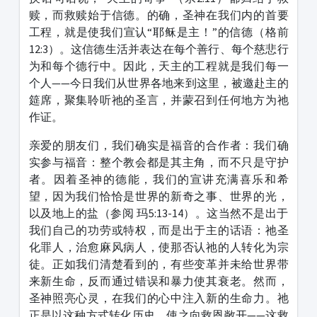
赎，而救赎始于信德。的确，圣神在我们内的首要
工程，就是使我们宣认“耶稣是主！”的信德（格前
12:3）。这信德生活并表达在每个善行、每个慈悲行
为和每个德行中。因此，天主的工程就是我们每一
个人——今日我们从世界各地来到这里，被邀赴主的
筵席，聚集聆听祂的圣言，并蒙召到任何地方为祂
作证。
亲爱的朋友们，我们确实是福音的合作者：我们确
实参与福音：整个教会都是其主角，而不只是守护
者。因着圣神的德能，我们的宣讲充满喜乐和希
望，因为我们恰恰是世界的新奇之事、世界的光，
以及地上的盐（参阅 玛5:13-14）。这当然不是出于
我们自己的功劳或特权，而是出于主的话语：祂圣
化罪人，治愈麻风病人，使那否认祂的人转化为宗
徒。正如我们清楚看到的，有些变革并未给世界带
来新生命，反而通过错误和暴力使其衰老。然而，
圣神照亮心灵，在我们的心中注入新的生命力。祂
正是以这种方式转化历史，使之向救恩敞开——这救