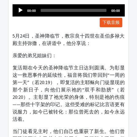
1231231
00:00
00:00
下载音频
5月24日，圣神降临节，教宗良十四世在圣伯多禄大
殿主持弥撒，在讲道中，他分享说：
亲爱的弟兄姐妹们：
复活期在今天的圣神降临节主日达到圆满。为彰显
这一救恩事件的延续性，福音将我们带回到“一周的
第一天”（若20:19），即复活的主耶稣向门徒显现的
那个新日子，向他们展示祂的“双手和肋膀”（若
20:20）。主彰显了祂光荣的身体，特别是祂的伤痕
——那些十字架的印记。这些受难的标记比言语更有
说服力，如今已被转化：那位曾死去的，如今永远
活着。
当门徒看见主时，他们自己也重获了新生。他们曾