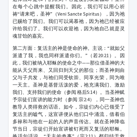
在每个心跳中提醒我们。因此，我们可以用心祈
祷“请来吧，圣神”（Veni Sancte Spiritus），因为祂
已赐给了我们。我们可以渴慕祂，因为祂已经被应
许给我们了。我们可以欢迎祂，因为祂自己就是灵
魂甘饴的嘉宾。
第二方面：复活主的神是使命的神。主说：“就如父
派遣了我，我也同样派遣你们。”（若20:21）。因
此，我们被纳入耶稣的使命之中——那位借圣神的大
能从天父而来、又回归到天父的那位；而圣神则由
父与子共发，与祂们同受钦崇、同享光荣，同为唯
一天主。圣神是基督活泼的爱，祂充满我们、激励
我们、支持我们的使命（参阅 格后5:14）。当圣神赋
予宗徒们宣讲的能力时（参阅 宗2:4），同一圣神也
教导人类得救的话语。如今，宗徒们内心已领受了
复活主的嘘气，这宣讲便从他们口中涌流，借着伯
多禄和与他在一起的人的声音传达。就在圣神降临
节当日，宗徒们开始宣讲被钉死而又复活的耶稣。
换话句话说，“天主的奇事”（宗2:11）都归结于救