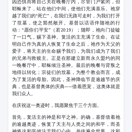
因恐惧而将自己关在晚餐厅内，尽管门户紧闭，但
耶稣来了，站在他们中间，使他们充满喜乐。祂穿
越了我们的“死亡”，在我们无路可走时，为我们打开
了坟墓，使之豁然敞开。基督以话语伴随祂的行
动：“愿你们平安”（若20:19）；随即，祂向门徒嘘
了一口气，赐下圣神。复活的主充满了生命。在证
明自己作为真的人恢复了生命之后，祂作为天父的
爱子，将天主的生命赐予我们，为我们成为了我们
的兄弟与救赎主。正是在那建立新而永久盟约的同
一晚餐厅中，耶稣倾注圣神。最后的晚餐与背叛之
地得以转化；宗徒们的坟墓，为整个教会而言，成
为了复活的母胎。因此，圣神降临节是逾越节的庆
典，也是基督奥体的庆典——借着恩宠，这奥体就是
我们众人。
在庆祝这一奥迹时，我愿聚焦于三个方面。
首先，复活主的神是和平之神。的确，基督借着祂
的逾越奥迹，恢复了天主与人类之间的和平，而圣
神将这和平倾注于我们心中，并传遍全世界。这和