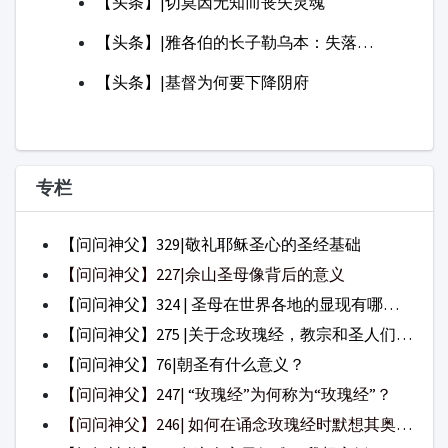
【问问神父】324 | 圣母在世界各地的显现有哪些？（一）
【问问神父】275 |关于念玫瑰经，教宗和圣人们都怎么说？
【问问神父】76|朝圣有什么意义？
【问问神父】247| “玫瑰经”为何称为“玫瑰经”？
【问问神父】246| 如何在诵念玫瑰经时默想其奥迹？
【问问神父】31|在这个家里好难，我想离婚，可以吗？
日用食粮
每日反省
旷野心语
证
生命之言
灵修咖啡
真理讲道台
道
主日证道