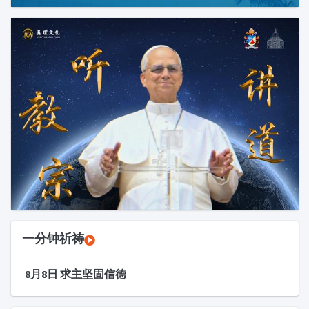
一分钟祈祷
8月8日 求主坚固信德
最新文章
8月8日常年期第十九主日第一晚祷
【新闻】|祭台上为什么必须摆放蜡烛？
常18-星期六
天主的正义如何彰显？(常18周6)
【新闻】|为什么许多人在念玫瑰经时会频繁打哈欠？