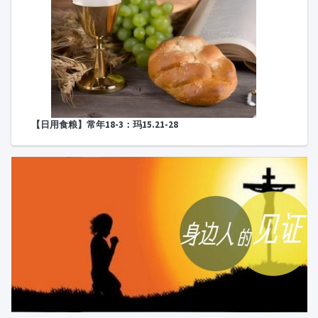
圣经问答
圣经讲座
圣经人物
圣
经
打开圣经
陪你读经
旧约导览