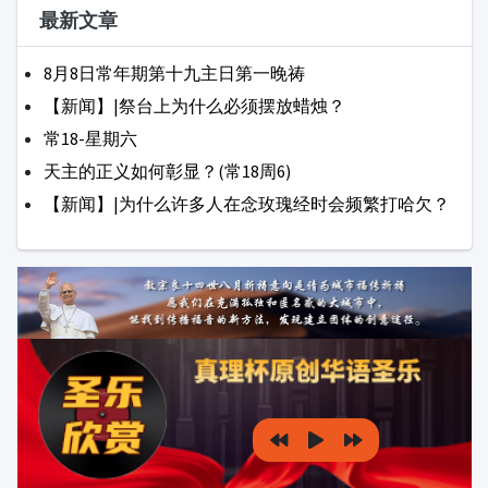
壹明头条
公教新闻
听教宗讲道
新
闻
梵蒂冈新闻
圣地新闻