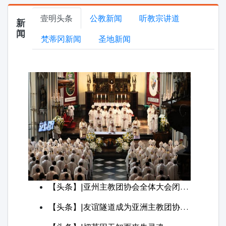
【头条】|亚州主教团协会全体大会闭幕弥撒在雅加达主教座堂举行 呼吁教会迈向共议同行使命
【头条】|友谊隧道成为亚洲主教团协会全体大会闭幕的“共议同行”鲜活象征
【头条】|切莫因无知而丧失灵魂
【头条】|雅各伯的长子勒乌本：失落尊荣的悲剧
【头条】|基督为何要下降阴府
专栏
【问问神父】329|敬礼耶稣圣心的圣经基础
【问问神父】227|佘山圣母像背后的意义