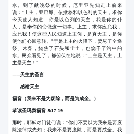
水。到了献晚祭的时候，厄里亚先知走上前来
说：“上主，亚巴郎、依撒格和以色列的天主，求你
今天使人知道：你是以色列的天主，我是你的仆
人，是奉你的命做这一切事。上主，求你应允我，
应允我！使这些人民知道上主你，是真天主，是你
使他们心回意转。”于是上主的火降下，焚尽了全燔
祭、木柴，烧焦了石头和尘土，也烧干了沟中的
水。民众看见了，都俯伏在地说：“上主是天主，上
主是天主！”
——天主的圣言
——感谢天主
福音（我来不是为废除，而是为成全。）
恭读圣玛窦福音 5:17-19
那时，耶稣对门徒们说：“你们不要以为我来是要废
除法律或先知；我来不是要废除，而是要成全。我