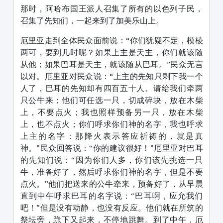
那时，阿哈布国王派人召集了所有的以色列子民，
召集了先知们，一起来到了加美乐山上。
厄里亚走到全体民众面前说：“你们犹疑不定，模棱
两可，要到几时呢？如果上主是天主，你们就该随
从他；如果巴耳是天主，就该随从巴耳。”民众无言
以对。厄里亚对民众说：“上主的先知只剩下我一个
人了，巴耳的先知却有四百五十人。请给我们牵两
只公牛来；他们可任选一只，切成碎块，放在木柴
上，不要点火；我也照样预备另一只，放在木柴
上，也不点火；你们呼求你们神的名字，我也呼求
上主的名字：那降火表示答应祈祷的，就是真
神。”民众回答说：“你的建议很好！”厄里亚对巴耳
的先知们说：“因为你们人多，你们该先挑选一只
牛，准备好了，然后呼求你们神的名字，但是不要
点火。”他们把送来的公牛牵来，预备好了，从早晨
直到中午呼求巴耳的名字说：“巴耳啊，应允我们
吧！”但是没有动静，也没有反应。他们就在所筑的
祭坛旁，跪下又起来，不停地跳舞。到了中午，厄