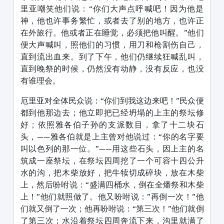
里亚嘲笑他们说：“你们大声点呼喊吧！因为他是
神，他也许事务繁忙，或者去了别的地方，也许正
在外旅行。他或者正在睡觉，必须把他叫醒。”他们
便大声喊叫，照他们的习惯，用刀和枪割伤自己，
直到流出血来。到了下午，他们仍继续狂喊乱叫，
直到晚祭的时候，仍然没有动静，没有反应，也没
有谁理会。
厄里亚对全体民众说：“你们到我这边来吧！”民众便
都到他那边去；他立即把已经坍塌的上主的祭坛修
好；依照雅各伯子孙的支派数目，拿了十二块石
头，——雅各伯就是上主曾对他说过：“你的名字要
叫以色列的那一位。”——用这些石头，因上主的名
筑成一座祭坛，在祭坛四周挖了一个可容十四公升
水的沟，把木柴放好，把牛犊切成碎块，放在木柴
上，然后吩咐说：“盛满四桶水，倒在全燔祭和木柴
上！”他们就照做了。他又吩咐说：”再倒一次！”他
们就又倒了一次；他再吩咐说：“第三次！”他们就倒
了第三次；水沿着祭坛四周奔流下来，沟里就满了