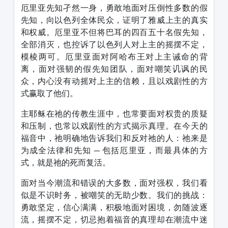
厄里亚先知孑然一身，勇敢地面对压倒性多数的假
先知，向以色列全体民众，证明了雅威上主的真实
和权威。厄里亚不但将巴耳的四百五十名假先知，
全部消灭，也控诉了以色列人对上主的摇摆不定，
模棱两可。厄里亚面对阿哈布王对上主诫命的背
离，面对强韧的假先知团队，面对嘲笑讥讽的民
众，内心没有动摇对上主的信赖，且以戏剧性的方
式赢取了他们。
主耶稣在祂的传教生涯中，也常要面对权贵的质疑
和压制，也常以戏剧性的方式揭示真理。在今天的
福音中，祂明确地告诉我们和反对祂的人：祂来是
为成全法律和先知 — 包括厄里亚，而最具体的方
式，就是祂的死而复活。
面对当今潮流和错误的大多数，面对强权，我们看
似是不识时务，被嘲笑的无助少数。我们的挑战：
勇敢坚定，信心满满，积极地面对困境，勿随波逐
流，摇摆不定，切忌抱着福音的真理却在潮流中迷