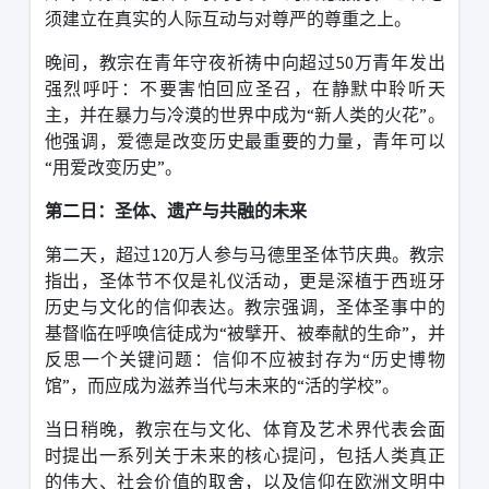
须建立在真实的人际互动与对尊严的尊重之上。
晚间，教宗在青年守夜祈祷中向超过
50
万青年发出
强烈呼吁：不要害怕回应圣召，在静默中聆听天
主，并在暴力与冷漠的世界中成为
“
新人类的火花
”
。
他强调，爱德是改变历史最重要的力量，青年可以
“
用爱改变历史
”
。
第二日：圣体、遗产与共融的未来
第二天，超过
120
万人参与马德里圣体节庆典。教宗
指出，圣体节不仅是礼仪活动，更是深植于西班牙
历史与文化的信仰表达。
教宗强调，圣体圣事中的
基督临在呼唤信徒成为
“
被擘开、被奉献的生命
”
，并
反思一个关键问题：信仰不应被封存为
“
历史博物
馆
”
，而应成为滋养当代与未来的
“
活的学校
”
。
当日稍晚，教宗在与文化、体育及艺术界代表会面
时提出一系列关于未来的核心提问，包括人类真正
的伟大、社会价值的取舍，以及信仰在欧洲文明中