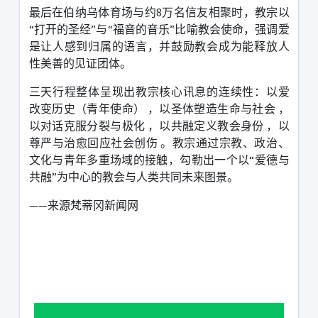
最后在伯纳乌体育场与约
8
万名信友相聚时，教宗以
“
打开的圣经
”
与
“
福音的音乐
”
比喻教会使命，强调爱
是让人感到归属的语言，并鼓励教会成为能释放人
性美善的见证团体。
三天行程整体呈现出教宗核心讯息的连续性：以爱
改变历史（青年使命）
，以圣体塑造生命与社会
，
以对话克服分裂与极化
，以共融定义教会身份
，以
尊严与治愈回应社会创伤
。教宗通过宗教、政治、
文化与青年多重场域的接触，勾勒出一个以
“
爱德与
共融
”
为中心的教会与人类共同未来图景。
——来源梵蒂冈新闻网