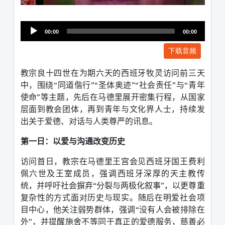
1231231
00:00
00:00
下载音频
教宗良十四世在为期六天的西班牙牧灵访问前三天
中，围绕
“
同道偕行
”“
圣体奥迹
”“
社会责任
”
与
“
青年
使命
”
等主题，先后在马德里展开密集行程，从国家
层面到教会团体，再到青年与文化界人士，持续发
出关于爱德、对话与人类尊严的讯息。
第一日：以爱与沟通改变历史
访问首日，教宗在马德里王宫会见西班牙国王费利
佩六世及王室成员，强调西班牙深厚的天主教传
统，并呼吁社会摒弃
“
分裂与两极化叙事
”
，以更尊重
复杂性的方式面对历史与现实。
随后在明爱社会项
目中心，他关注弱势群体，强调
“
没有人会被排除在
外
”
，并提醒施舍不等同于真正的爱德服务，慈善必