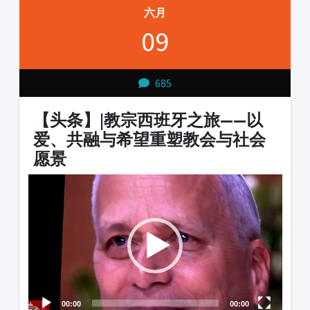
六月
09
685
【头条】|教宗西班牙之旅——以
爱、共融与希望重塑教会与社会
愿景
Video
Audio
Player
Player
00:00
00:00