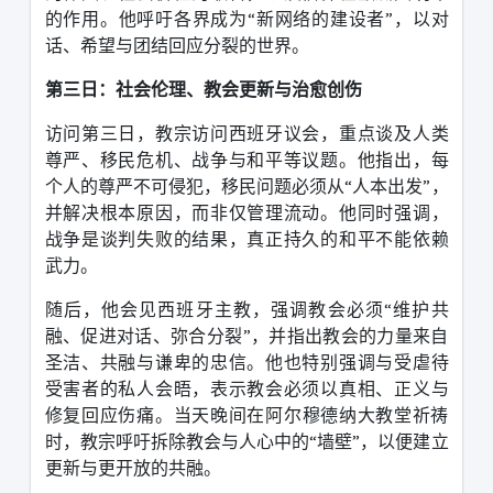
的作用。他呼吁各界成为
“
新网络的建设者
”
，以对
话、希望与团结回应分裂的世界。
第三日：社会伦理、教会更新与治愈创伤
访问第三日，教宗访问西班牙议会，重点谈及人类
尊严、移民危机、战争与和平等议题。他指出，每
个人的尊严不可侵犯，移民问题必须从
“
人本出发
”
，
并解决根本原因，而非仅管理流动。他同时强调，
战争是谈判失败的结果，真正持久的和平不能依赖
武力。
随后，他会见西班牙主教，强调教会必须
“
维护共
融、促进对话、弥合分裂
”
，并指出教会的力量来自
圣洁、共融与谦卑的忠信。他也特别强调与受虐待
受害者的私人会晤，表示教会必须以真相、正义与
修复回应伤痛。
当天晚间在阿尔穆德纳大教堂祈祷
时，教宗呼吁拆除教会与人心中的
“
墙壁
”
，以便建立
更新与更开放的共融。