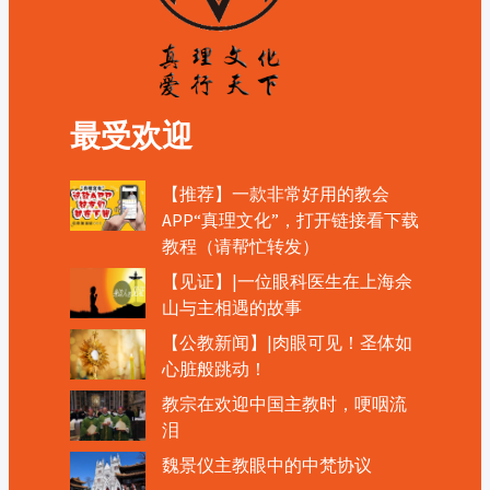
最受欢迎
【推荐】一款非常好用的教会
APP“真理文化”，打开链接看下载
教程（请帮忙转发）
【见证】|一位眼科医生在上海佘
山与主相遇的故事
【公教新闻】|肉眼可见！圣体如
心脏般跳动！
教宗在欢迎中国主教时，哽咽流
泪
魏景仪主教眼中的中梵协议