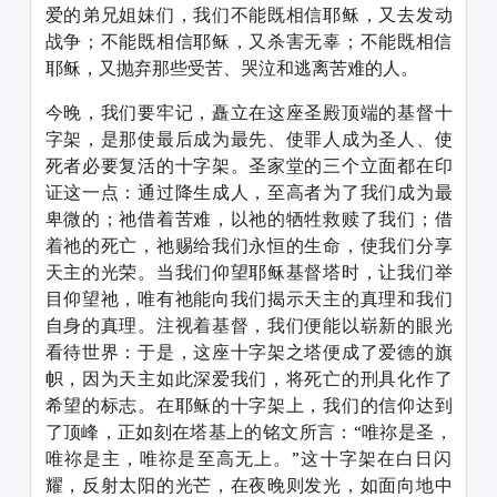
爱的弟兄姐妹们，我们不能既相信耶稣，又去发动
战争；不能既相信耶稣，又杀害无辜；不能既相信
耶稣，又抛弃那些受苦、哭泣和逃离苦难的人。
今晚，我们要牢记，矗立在这座圣殿顶端的基督十
字架，是那使最后成为最先、使罪人成为圣人、使
死者必要复活的十字架。圣家堂的三个立面都在印
证这一点：通过降生成人，至高者为了我们成为最
卑微的；祂借着苦难，以祂的牺牲救赎了我们；借
着祂的死亡，祂赐给我们永恒的生命，使我们分享
天主的光荣。当我们仰望耶稣基督塔时，让我们举
目仰望祂，唯有祂能向我们揭示天主的真理和我们
自身的真理。注视着基督，我们便能以崭新的眼光
看待世界：于是，这座十字架之塔便成了爱德的旗
帜，因为天主如此深爱我们，将死亡的刑具化作了
希望的标志。在耶稣的十字架上，我们的信仰达到
了顶峰，正如刻在塔基上的铭文所言：“唯祢是圣，
唯祢是主，唯祢是至高无上。”这十字架在白日闪
耀，反射太阳的光芒，在夜晚则发光，如面向地中