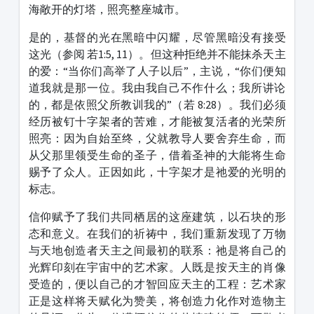
海敞开的灯塔，照亮整座城市。
是的，基督的光在黑暗中闪耀，尽管黑暗没有接受
这光（参阅 若1:5, 11）。但这种拒绝并不能抹杀天主
的爱：“当你们高举了人子以后”，主说，“你们便知
道我就是那一位。我由我自己不作什么；我所讲论
的，都是依照父所教训我的”（若 8:28）。我们必须
经历被钉十字架者的苦难，才能被复活者的光荣所
照亮：因为自始至终，父就教导人要舍弃生命，而
从父那里领受生命的圣子，借着圣神的大能将生命
赐予了众人。正因如此，十字架才是祂爱的光明的
标志。
信仰赋予了我们共同栖居的这座建筑，以石块的形
态和意义。在我们的祈祷中，我们重新发现了万物
与天地创造者天主之间最初的联系：祂是将自己的
光辉印刻在宇宙中的艺术家。人既是按天主的肖像
受造的，便以自己的才智回应天主的工程：艺术家
正是这样将天赋化为赞美，将创造力化作对造物主