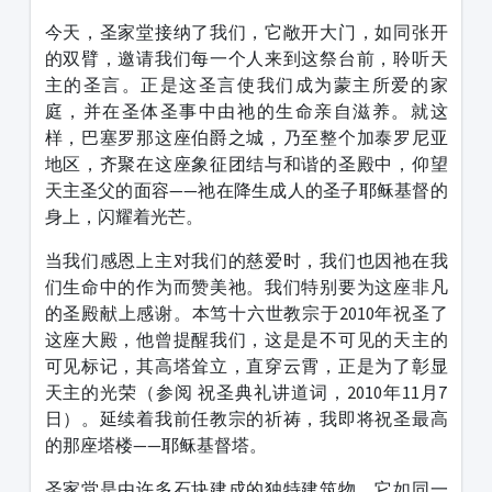
今天，圣家堂接纳了我们，它敞开大门，如同张开
的双臂，邀请我们每一个人来到这祭台前，聆听天
主的圣言。正是这圣言使我们成为蒙主所爱的家
庭，并在圣体圣事中由祂的生命亲自滋养。就这
样，巴塞罗那这座伯爵之城，乃至整个加泰罗尼亚
地区，齐聚在这座象征团结与和谐的圣殿中，仰望
天主圣父的面容——祂在降生成人的圣子耶稣基督的
身上，闪耀着光芒。
当我们感恩上主对我们的慈爱时，我们也因祂在我
们生命中的作为而赞美祂。我们特别要为这座非凡
的圣殿献上感谢。本笃十六世教宗于2010年祝圣了
这座大殿，他曾提醒我们，这是是不可见的天主的
可见标记，其高塔耸立，直穿云霄，正是为了彰显
天主的光荣（参阅 祝圣典礼讲道词，2010年11月7
日）。延续着我前任教宗的祈祷，我即将祝圣最高
的那座塔楼——耶稣基督塔。
圣家堂是由许多石块建成的独特建筑物。它如同一