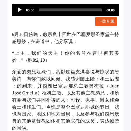
1231231
00:00
00:00
下载音频
6月10日傍晚，教宗良十四世在巴塞罗那圣家堂主持
感恩祭，在讲道中，他分享说：
“上主，我们的天主！你的名号在普世何其美
妙！”（咏8:2, 10）
亲爱的弟兄姐妹们，我以这篇充满喜悦与惊叹的赞
美诗，向你们致以问候。我感谢国王陛下和王后陛
下的到来，并感谢巴塞罗那总主教奥梅拉（Juan
José Omella）枢机主教、以及其他主教弟兄，和所
有参与我们共同祈祷的人：司铎、执事、男女修会
会士和修生们。今晚是整个巴塞罗那城的节日，我
也向国家、地区和地方当局，以及参与我们感恩庆
典的其他基督教团体和其他宗教的成员，表达诚挚
的问候。