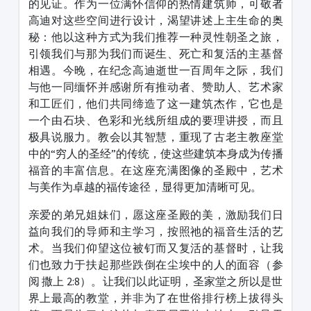
的见证。作为一位满怀信仰的热情建筑师，可敬者
高迪对这些空间进行设计，渴望讲述上主生命的奥
秘：他以这种方式为我们推荐一种灵性朝圣之旅，
引领我们与那为我们而诞生、死亡和复活的主基督
相遇。今晚，在纪念高迪逝世一百周年之际，我们
与他一同缅怀并感谢所有推动者、赞助人、艺术家
和工匠们，他们共同缔造了这一建筑杰作，它也是
一个由石块、色彩和光线所组成的要理讲授，而且
极具说服力。教会以其智慧，重现了古老主教座堂
中的“穷人的圣经”的传统，使这些建筑本身成为传播
福音的丰富信息。在这座充满图像的圣殿中，艺术
与美作为卓越的福传途径，显得更加清晰可见。
亲爱的弟兄姐妹们，愿这座圣殿的美，激励我们日
益向我们的导师和主学习，按照祂的福音生活的艺
术。当我们仰望这位被钉而又复活的基督时，让我
们也致力于扶起那些跌倒在尘埃中的人的面容（参
阅 撒上 2:8）。让我们以此证明，圣家堂之所以是世
界上最高的教堂，并非为了在世俗排行榜上拔得头