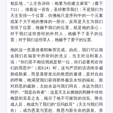
相反地，“上主告诉你：祂要为你建立家室”（撒下
7:11）。借着这一宣告，圣经教导我们：不是我们为
天主安排一个位置，仿佛祂只是序列中的一个元素
或某个大于祂的整体的一部分。反而是天主为我们
安排了位置，祂赐予我们的位置，就是祂的圣心：
对于我们这些曾经的外邦人，祂赐予了圣子的位
置；对于我们这些罪人，祂赐予了爱子的位置。
祂的这一意愿借着耶稣而完成。由此，我们可以领
会我们在福音中所听到的含义，当主对法利塞人
说：“你们若不相信我就是那一位，你们必要死在你
们的罪恶中”（若8:24）时，这句严厉的话语绝非威
胁或勒索，而是基督发出的救恩的邀请，是对自由
的呼唤，祂渴望我们获得那终极且永恒的福祉。面
对邪恶的威胁，主始永远与我们同在，永远为我们
辩护。“我是自有者”：这是天主从燃烧的荆棘中传给
梅瑟的至圣之名，揭示了祂不可摧毁的信实。降生
成人后，祂成为了我们的“厄玛奴耳”（天主与我们同
在），成为恩宠与宽恕、救恩与新生命的源泉。亲