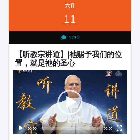
六月
11
1234
【听教宗讲道】|祂赐予我们的位
置，就是祂的圣心
Video
Audio
Player
Player
00:00
00:00