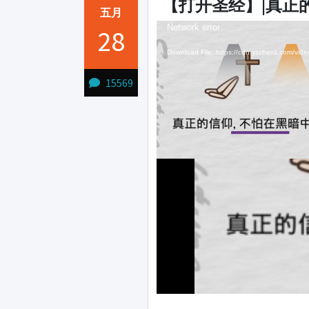
【打开圣经】|真正
五月
Video
Video
Network error
Network error
28
Player
Player
Download File: https://cdn.yzzhenli.com/
Download File: https://cdn.yzzhenli.com/
Download File: https://cdn.yzzhenli.com/
15569
1231231