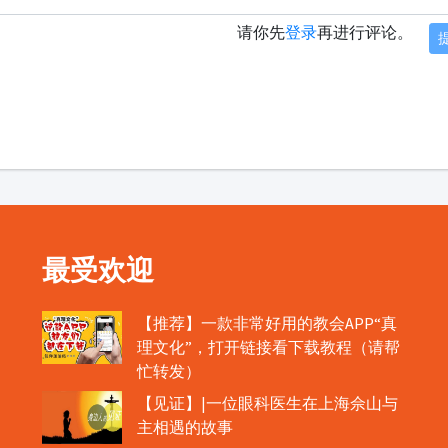
请你先
登录
再进行评论。
最受欢迎
【推荐】一款非常好用的教会APP“真
理文化”，打开链接看下载教程（请帮
忙转发）
【见证】|一位眼科医生在上海佘山与
主相遇的故事