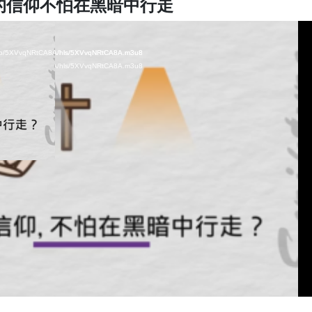
的信仰不怕在黑暗中行走
video/5XVvqNRtCA8A/hls/5XVvqNRtCA8A.m3u8
video/5XVvqNRtCA8A/hls/5XVvqNRtCA8A.m3u8
video/5XVvqNRtCA8A/hls/5XVvqNRtCA8A.m3u8