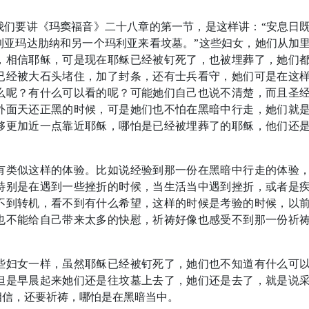
我们要讲《玛窦福音》二十八章的第一节，是这样讲：“安息日
利亚玛达肋纳和另一个玛利亚来看坟墓。”这些妇女，她们从加
，相信耶稣，可是现在耶稣已经被钉死了，也被埋葬了，她们
已经被大石头堵住，加了封条，还有士兵看守，她们可是在这
么呢？有什么可以看的呢？可能她们自己也说不清楚，而且圣
外面天还正黑的时候，可是她们也不怕在黑暗中行走，她们就
够更加近一点靠近耶稣，哪怕是已经被埋葬了的耶稣，他们还
有类似这样的体验。比如说经验到那一份在黑暗中行走的体验
特别是在遇到一些挫折的时候，当生活当中遇到挫折，或者是
不到转机，看不到有什么希望，这样的时候是考验的时候，以
也不能给自己带来太多的快慰，祈祷好像也感受不到那一份祈
些妇女一样，虽然耶稣已经被钉死了，她们也不知道有什么可
但是早晨起来她们还是往坟墓上去了，她们还是去了，就是说
相信，还要祈祷，哪怕是在黑暗当中。