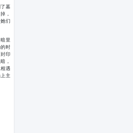
到了墓
拿掉，
予她们
黑暗里
助的时
面封印
黑暗，
主相遇
为上主