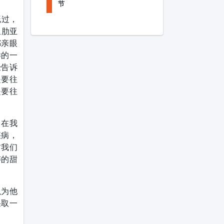
节
既过，
里肋亚
都亲眼
样的一
经告诉
是要往
是要往
，在我
疾病，
前我们
祷的甜
以为他
采取一