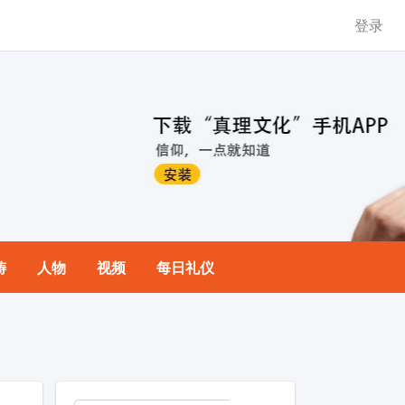
登录
祷
人物
视频
每日礼仪