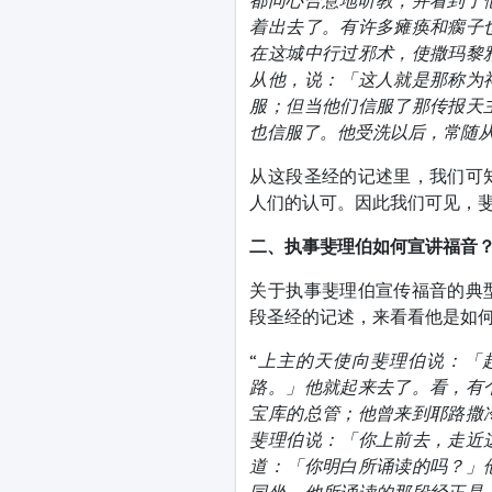
都同心合意地听教，并看到了
着出去了。有许多瘫痪和瘸子
在这城中行过邪术，使撒玛黎
从他，说：「这人就是那称为
服；但当他们信服了那传报天
也信服了。他受洗以后，常随
从这段圣经的记述里，我们可
人们的认可。因此我们可见，
二、执事斐理伯如何宣讲福音
关于执事斐理伯宣传福音的典
段圣经的记述，来看看他是如
“
上主的天使向斐理伯说：「
路。」他就起来去了。看，有
宝库的总管；他曾来到耶路撒
斐理伯说：「你上前去，走近
道：「你明白所诵读的吗？」