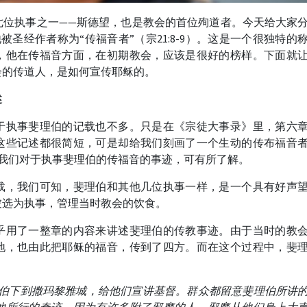
七位执事之一——斯德望，也是教会的首位殉道者。今天给大家
圣经作者称为“传福音者”（宗21:8-9）。这是一个很独特的
，他在传福音方面，在初期教会，应该是很好的榜样。下面就
会的传道人，是如何宣传耶稣的。
述
于执事斐理伯的记载也不多。只是在《宗徒大事录》里，第六
这些记述都很简短，可是却给我们刻画了一个生动的传布福音
述，我们对于执事斐理伯的传福音的事迹，可有所了解。
载，我们可知，斐理伯和其他几位执事一样，是一个具有好声
被选为执事，管理当时教会的饮食。
乎用了一整章的内容来讲述斐理伯的传教事迹。由于当时的教
地，也由此把耶稣的福音，传到了四方。而在这个过程中，斐
伯下到撒玛黎雅城，给他们宣讲基督。群众都留意斐理伯所讲