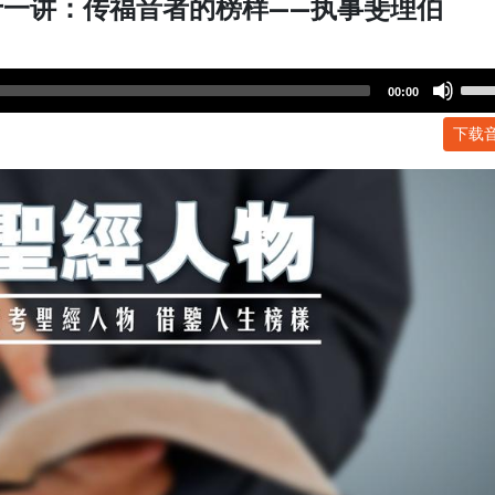
一讲：传福音者的榜样——执事斐理伯
Use
00:00
Up/
下载
Arr
key
to
incr
or
dec
volu