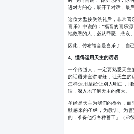
时“便询问说：‘你所念的，你
进对方的心，展开了对话，最
这位太监接受洗礼后，非常喜
喜乐》中说的：“福音的喜乐
祂救恩的人，必从罪恶、悲哀
因此，传布福音是喜乐了，自
4
、懂得运用天主的话语
一个传道人，一定要熟悉天主
的话语来宣讲耶稣，让天主的
怎样运用圣经让别人明白，耶
话，深入地了解天主的伟大。
圣经是天主为我们的得救，而
默感来的圣经，为教训、为督
的，准备他行各种善工」（弟後：