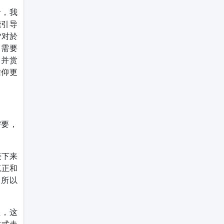
者，我
能引导
“对於
，需要
，并赏
信仰更
需要，
接下来
真正和
。所以
亚，这