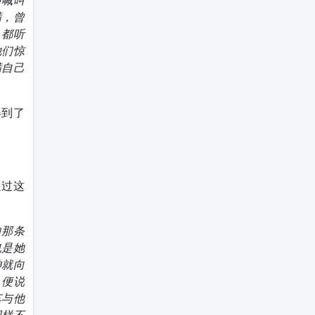
声喊叫
满，曾
，都听
他们惊
满自己
得到了
通过这
的那条
也是她
神就向
，便说
车与他