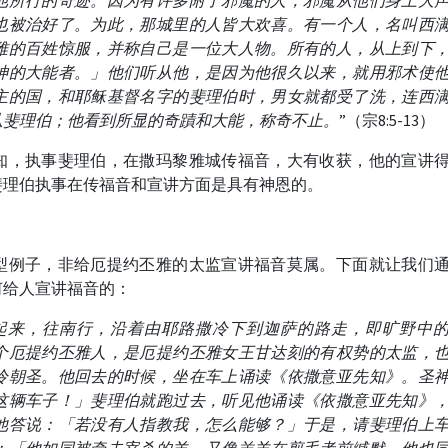
他所行的奇迹。因为有许多附了邪魔的人，邪魔从他们身上大
也被治好了。为此，那城里的人皆大欢喜。有一个人，名叫西
雅的百姓惊服，并称自己是一位大人物。所有的人，从上到下
神的大能者。」他们听从他，是因为他很久以来，就用邪术使
主的国，和耶稣基督名字的斐理伯时，男女就都受了洗，连西
从斐理伯；他看到所显的奇蹟和大能，称奇不止。
”（宗8:5-13）
知，执事斐理伯，在撒玛黎雅城传福音，大有收获，他的宣讲
斐理伯执事在传福音和宣讲方面是具有神恩的。
？
型例子，非给厄提约丕雅的太监宣讲福音莫属。下面就让我们
何给人宣讲福音的：
起来，往南行，沿着由耶路撒冷下到迦萨的路走，即旷野中
个厄提约丕雅人，是厄提约丕雅女王甘达刻的有权势的太监，
冷朝圣。他回去的时候，坐在车上诵读《依撒意亚先知》。圣
这辆车子！」斐理伯就跑过去，听见他诵读《依撒意亚先知》
他答说：「若没有人指教我，怎么能够？」于是，请斐理伯上