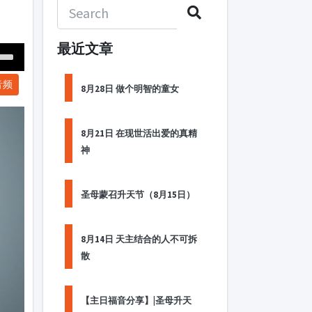
最近文章
Down
音频
ow
8月28日 做个明智的童女
s
8月21日 在现世活出爱的真精
ease
神
rease
me.
圣母蒙召升天节（8月15日）
8月14日 天主结合的人不可拆
散
【主日福音分享】|圣母升天