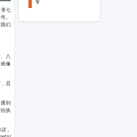
节
分享七
称号。
让我们
章、八
者画像
望，且
会遇到
理伯执
的话，