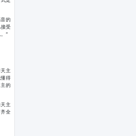
方式走
福音的
凡接受
。”
用天主
也懂得
天主的
由天主
为齐全