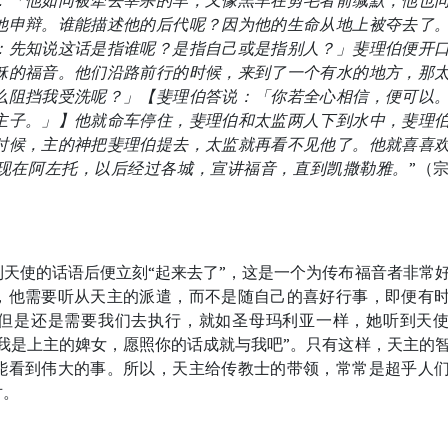
：「他如同被牵去宰杀的羊，又像羔羊在剪毛者前缄默，他也
他申辩。谁能描述他的后代呢？因为他的生命从地上被夺去了
：先知说这话是指谁呢？是指自己或是指别人？」斐理伯便开
稣的福音。他们沿路前行的时候，来到了一个有水的地方，那
么阻挡我受洗呢？」【斐理伯答说：「你若全心相信，便可以
主子。」】他就命车停住，斐理伯和太监两人下到水中，斐理
时候，主的神把斐理伯提去，太监就再看不见他了。他就喜喜
现在阿左托，以后经过各城，宣讲福音，直到凯撒勒雅。
”（宗8
天使的话语后便立刻“起来去了”，这是一个为传布福音者非常
，他需要听从天主的派遣，而不是随自己的喜好行事，即便有
但是还是需要我们去执行，就如圣母玛利亚一样，她听到天
我是上主的婢女，愿照你的话成就与我吧”。只有这样，天主的
能看到伟大的事。所以，天主给传教士的带领，常常是超乎人
对。