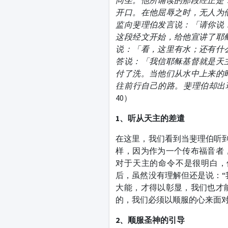
同坐。他所诵读的那段经正是
开口。在他屈辱之时，无人为
监向斐理伯发言说：「请你说
这段经文开始，给他宣讲了耶
说：「看，这里有水；还有什
答说：「我信耶稣基督就是天
付了洗。当他们从水中上来的
往前行自己的路。斐理伯却出
40）
1
、听从天主的差遣
在这里，我们看到当斐理伯听到
样，因为作为一个传布福音者
对于天主的命令不是很明白，
后，虽然没有理解但还是说：“
大能，才得以彰显，我们也才
的，我们必须以顺服的心来面
2
、顺服圣神的引导