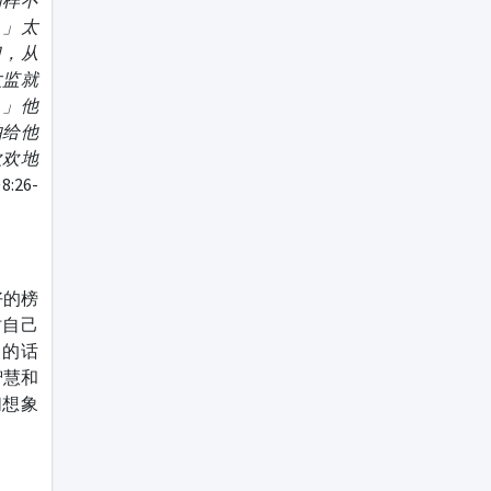
同样不
。」太
口，从
太监就
。」他
伯给他
欢欢地
:26-
好的榜
时自己
使的话
智慧和
们想象