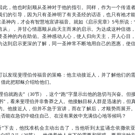
因此，他也时刻顺从圣神对于他的指引。同样，作为一个传道
我们的引导，因为只有圣神明了有关圣经的话语，也只有祂才
圣神内，才会有智慧地宣讲福音。就如《启示宪章》5号所说：
信从」，并甘心情愿顺从由天主而来的启示。为达成这种信德
要圣神的内在助佑。圣神感动人心，使人归向天主，开人心目
为达到启示更深的了解，同一圣神常不断地用自己的恩惠，使
可以发现斐理伯传福音的策略：他主动接近人，并了解他们的
，借此把耶稣介绍给他们。
理伯就跑去”（30节），这个“跑”字显示出他的急切与兴奋。但
书”，看来斐理伯并非鲁莽之人。他接触目标人群是迅速的，但
的。他接近人，但并不急于宣讲，而在了解后，才顺势而展开
是否能在急切中稳住自己、在没有果效中充满信心地等候吗？
听”下去，他找准机会主动出击了，当他听到太监诵念依撒依