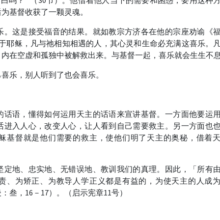
明白吗？’”（30节）。他借着他人当下的需要和困惑，要用这种
后为基督收获了一颗灵魂。
乐。这是接受福音的结果。就如教宗方济各在他的宗座劝谕《
源于耶稣，凡与祂相知相遇的人，其心灵和生命必充满这喜乐。
、内在空虚和孤独中被解救出来。与基督一起，喜乐就会生生不息
己喜乐，别人听到了也会喜乐。
的话语，懂得如何运用天主的话语来宣讲基督。一方面他要运
话进入人心，改变人心，让人看到自己需要救主。另一方面也
稣基督就是他们需要的救主，使他们明了天主的奥秘，借着
坚定地、忠实地、无错误地、教训我们的真理。因此，「所有
责、为矫正、为教导人学正义都是有益的，为使天主的人成
叁，16－17）。（启示宪章11号）