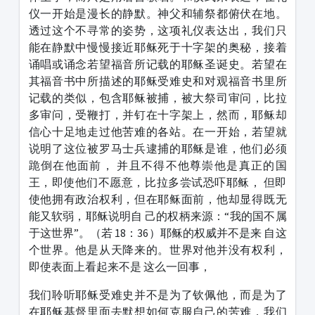
仪一开始是漫长的静默。神父和辅祭都俯伏在地。
透过这个不寻常的姿势，这项礼仪表达出，我们只
能在静默中慢慢接近耶稣死于十字架的奥秘，接着
诵唱或诵念若望福音所记载的耶稣圣诞史。若望在
其福音书中所描述的耶稣受难史和对观福音书里所
记载的类似，包含耶稣被捕，被大祭司审问，比拉
多审问，受鞭打，并钉在十字架上，然而，耶稣却
信心十足地走过他苦难的各站。在一开始，若望就
说明了这位被罗马士兵逮捕的耶稣是谁，他们必须
跪倒在他面前， 并且不得不他尊崇他是真正的国
王，即使他们不愿意，比拉多尝试恐吓耶稣， 但即
使他拥有政治权利，但在耶稣面前，他却显得既无
能又软弱，耶稣说明自 己的权柄来源：“我的国不属
于这世界”。（若 18：36）耶稣的权威并不是来 自这
个世界。他是从天降来的。世界对他并没有权利，
即使表面上看起来不是 这么一回事，
我们聆听耶稣受难史并不是为了钦佩他，而是为了
在耶稣基督里面去默想如何克服自己的苦难，我们