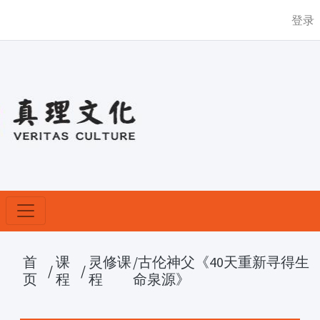
登录
首
课
灵修课
/古伦神父《40天重新寻得生
/
/
页
程
程
命泉源》