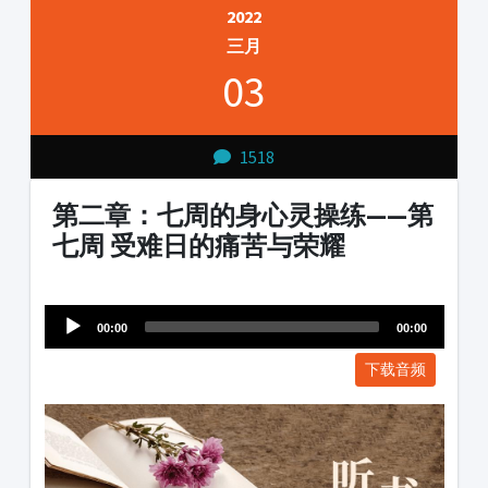
2022
三月
03
1518
第二章：七周的身心灵操练——第
七周 ​受难日的痛苦与荣耀
Audio
1231231
Player
00:00
00:00
下载音频