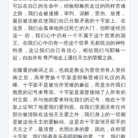
可以在自己的生命中，经验耶稣所走过的同样苦难
之路，我们会被逮捕，审判、误解，受伤、放逐，
最后被击败在使我们自己分裂矛盾的十字架上。在
这里，我们会孤单地跨过死亡的大门，但即使经历
这一 切，我们心中仍有一个不属于这个世界的国
王。在我们心中仍有一些这个世界 无权统治的神性
特质，这让我们自己有信心，相信我们与耶稣一
起，自由并有 尊严地走上通往天主的荣耀之路。
在隆重的祷词之后，也就是教会为普世所有人类祈
祷之后，高举赞扬十字架是耶稣受难日礼仪的高
峰。十字架不是被当作苦难的象征，而是当作我们
救恩的记号来尊崇。十字架是基督接纳了人所有的
对立面，并与他的爱来转化我们的记号，他在十字
架上证明了他爱我们爱到底。在我们里面没有任何
部分被排除在这份天主爱之外，我们身上的一切都
是被这份天主的爱触动。这是在十字架张开双手的
天主之子，最清楚，光照出来的爱，因此，在仰望
十字架，我们怀着喜乐高唱耶稣的爱，“主，我们敬