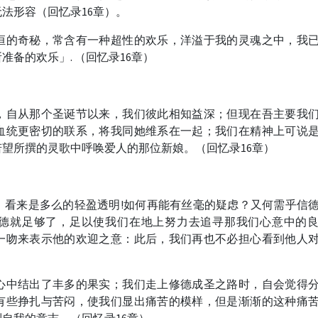
法形容（回忆录16章）。
恒的奇秘，常含有一种超性的欢乐，洋溢于我的灵魂之中，我
备的欢乐」. （回忆录16章）
，自从那个圣诞节以来，我们彼此相知益深；但现在吾主要我
血统更密切的联系，将我同她维系在一起；我们在精神上可说
望所撰的灵歌中呼唤爱人的那位新娘。（回忆录16章）
，看来是多么的轻盈透明!如何再能有丝毫的疑虑？又何需乎信
德就足够了，足以使我们在地上努力去追寻那我们心意中的
一吻来表示他的欢迎之意：此后，我们再也不必担心看到他人
心中结出了丰多的果实；我们走上修德成圣之路时，自会觉得
有些挣扎与苦闷，使我们显出痛苦的模样，但是渐渐的这种痛