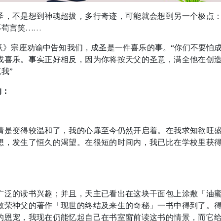
圣，不是想到神魂超拔，多行奇迹，可能就会想到另一个极点
不苟言笑……
跃》宗座劝谕中告知我们，成圣是一件喜乐的事。“你们不要怕
或喜乐。事实正好相反，因为你将按天父的圣意，满全他在创
我”
的：
情是变得较温和了，我的心扉至今仍然开启着。在我求知欲旺
想，发生了恒久的渴望。在很短的时间内，我已比在学校里获
广泛的读书兴趣；并且，天主已看出在这块干面包上涂敷「油
敏荣神父的著作「现世的终结及来生的奇秘」一书中得到了。
的恩宠，我现在仍能忆起自己在书室窗前读这书的情景，而它