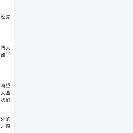
已经先
们两人
是如手
德与望
良人圣
对我们
分外的
苦之感