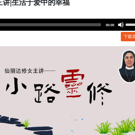
三讲|生活于爱中的幸福
Use
00:00
Up/
下载
Arr
key
to
incr
or
dec
volu