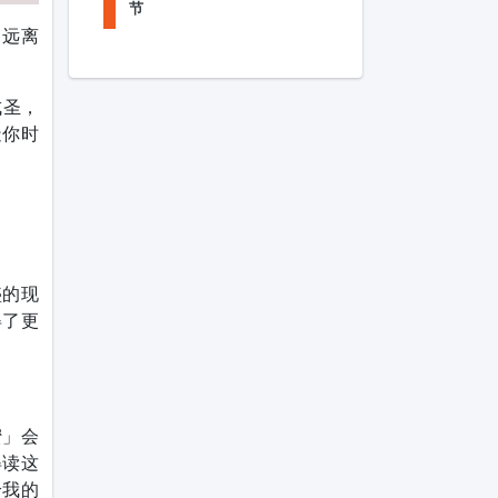
节
：远离
成圣，
造你时
盛的现
得了更
蜜」会
得读这
给我的