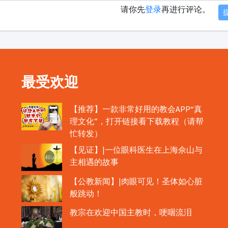
请你先
登录
再进行评论。
最受欢迎
【推荐】一款非常好用的教会APP“真
理文化”，打开链接看下载教程（请帮
忙转发）
【见证】|一位眼科医生在上海佘山与
主相遇的故事
【公教新闻】|肉眼可见！圣体如心脏
般跳动！
教宗在欢迎中国主教时，哽咽流泪