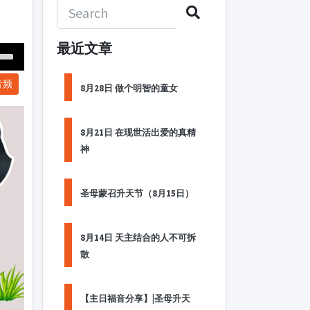
最近文章
Down
音频
ow
8月28日 做个明智的童女
s
8月21日 在现世活出爱的真精
ease
神
rease
me.
圣母蒙召升天节（8月15日）
8月14日 天主结合的人不可拆
散
【主日福音分享】|圣母升天