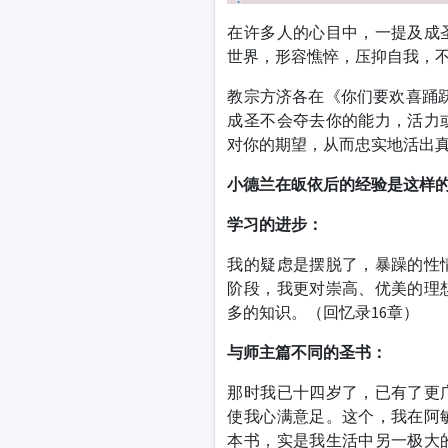
在许多人的心目中，一提及成
世界，形容憔悴，压抑自我，
教宗方济各在《你们要欢喜踊
成圣不会夺去你的能力，活力
对你的期望，从而忠实地活出真
​小德兰在皈依后的经验是这样
学习的进步：
我的疑虑是摆脱了，暴躁的性
阶段，我更对崇高、优美的理
多的知识。（回忆录16章）
与师主篇不同的圣书：
那时我已十四岁了，已有了更
使我心满意足。这个，我在阿
本书，实是我生活中另一极大