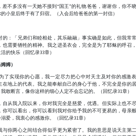
差不多没有一天她不接到“国王”的礼物.爸爸，谢谢你，你不
你的小皇后终于有了归宿。（入会后给爸爸的第一封信）
对的：「兄弟们和睦相处，其乐融融」事实确是如此，但我常
，也需要牺牲的精神。我之进圣衣会，完全是为了耶稣的呼召
活的快乐（回忆录33章）
格姆姆）
为了实现你的心愿，我一定尽力把心中对天主及对你的感激
主在地上的代表。我之能奉献自己的身心于他，不完全是你的
我敢断言，像你这样的细心人定不会忘记的。（回忆录31章）
，自从我入院以来，你对我完全是慈爱，优遇。但实际上也不
，你可以看出，你可以看到我对你给予我的不可更易的，母亲
溺爱，我衷心的感激你。（回忆录31章）
我与你两心之间结合得似乎更为紧密了。我的意思是说天主第