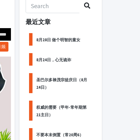
最近文章
Down
8月28日 做个明智的童女
音频
ow
s
8月24日，心无诡诈
ease
圣巴尔多禄茂宗徒庆日（8月
rease
24日）
me.
权威的需要（甲年-常年期第
21主日）
不要本末倒置（常20周6）