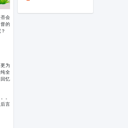
是否会
基督的
呢？
得更为
最纯全
（回忆
。。。
最后言