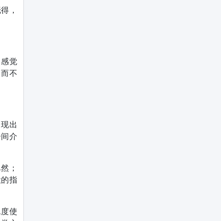
晓得，
常感觉
，而不
表现出
居间介
尽然；
般的指
二度使