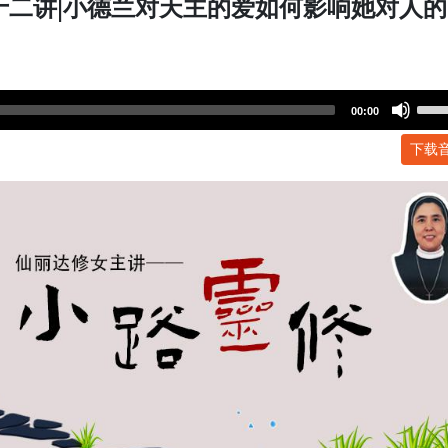
十二讲|小德兰对天主的爱如何影响她对人的
Use
00:00
Up/
下载
Arr
key
to
incr
or
dec
volu