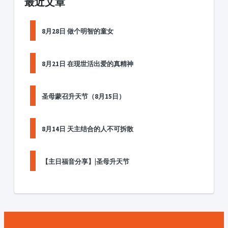
最近文章
8月28日 做个明智的童女
8月21日 在现世活出爱的真精神
圣母蒙召升天节（8月15日）
8月14日 天主结合的人不可拆散
【主日福音分享】|圣母升天节