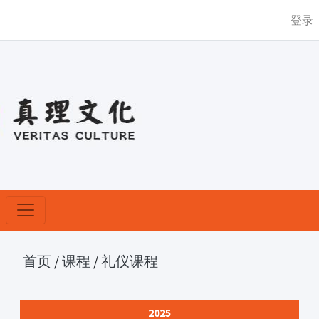
登录
首页
/
课程
/
礼仪课程
2025